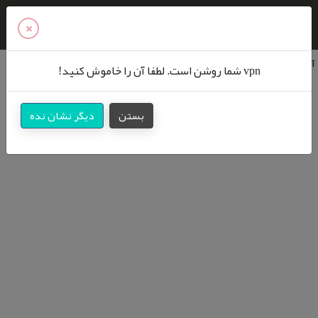
دوره های آموزشی
×
مدرسه و کنکور
آزمون ها
روانشناسی
مدیریت تعارض توماس -کیلمن
vpn شما روشن است. لطفا آن را خاموش کنید!
مدیریت تعارض توماس -کیلمن
مهارت‌‌فردی
بستن
دیگر نشان نده
روانشناسی
یک آزمون
کسب و کار