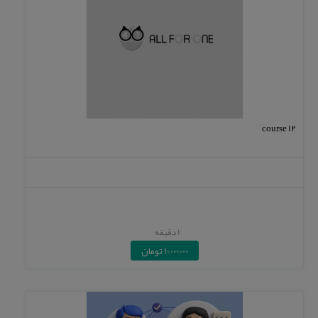
course 12
1 دقیقه
10,000,000 تومان